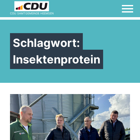
CDU SAMTGEMEINDE HEEMSEN
Willkommen bei der
Frauen Union!
Schlagwort:
Insektenprotein