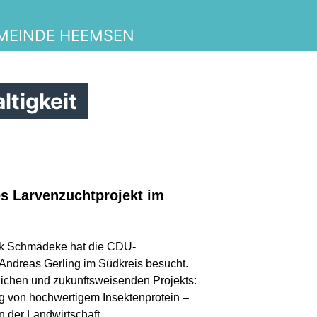
MEINDE HEEMSEN
ltigkeit
es Larvenzuchtprojekt im
k Schmädeke hat die CDU-
 Andreas Gerling im Südkreis besucht.
lichen und zukunftsweisenden Projekts:
ng von hochwertigem Insektenprotein –
n der Landwirtschaft.