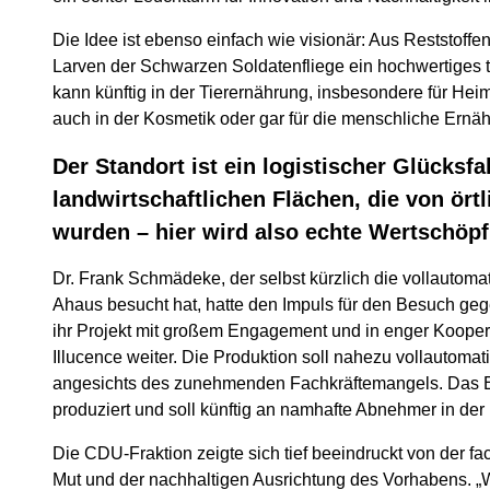
Die Idee ist ebenso einfach wie visionär: Aus Reststoffen
Larven der Schwarzen Soldatenfliege ein hochwertiges 
kann künftig in der Tierernährung, insbesondere für Heim
auch in der Kosmetik oder gar für die menschliche Ernä
Der Standort ist ein logistischer Glücksfa
landwirtschaftlichen Flächen, die von ör
wurden – hier wird also echte Wertschöpf
Dr. Frank Schmädeke, der selbst kürzlich die vollautomati
Ahaus besucht hat, hatte den Impuls für den Besuch ge
ihr Projekt mit großem Engagement und in enger Kooper
Illucence weiter. Die Produktion soll nahezu vollautomat
angesichts des zunehmenden Fachkräftemangels. Das Eiw
produziert und soll künftig an namhafte Abnehmer in der H
Die CDU-Fraktion zeigte sich tief beeindruckt von der f
Mut und der nachhaltigen Ausrichtung des Vorhabens. „Was