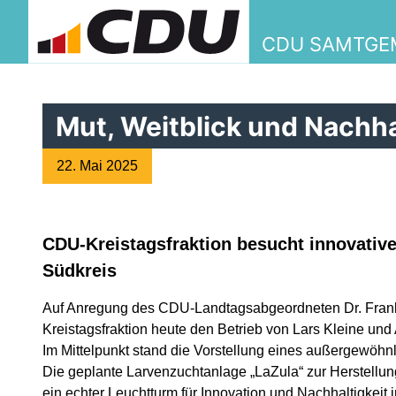
CDU SAMTGE
Mut, Weitblick und Nachha
22. Mai 2025
CDU-Kreistagsfraktion besucht innovativ
Südkreis
Auf Anregung des CDU-Landtagsabgeordneten Dr. Fran
Kreistagsfraktion heute den Betrieb von Lars Kleine und
Im Mittelpunkt stand die Vorstellung eines außergewöhn
Die geplante Larvenzuchtanlage „LaZula“ zur Herstellu
ein echter Leuchtturm für Innovation und Nachhaltigkeit i