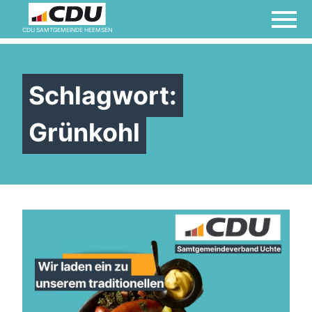
Links
CDU SAMTGEMEINDE HEEMSEN
Willkommen bei der
Schlagwort:
Frauen Union!
Grünkohl